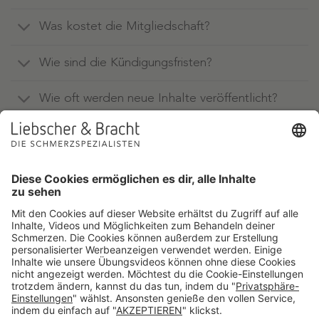
Was kostet die Mitgliedschaft?
Wie sind die Kündigungsfristen?
Wie oft werden neue Inhalte veröffentlicht?
Warum lohnt sich die Liebscher & Bracht
App für mich?
Quellen:
¹ Schmidt CO, Raspe H, Pfingsten M, et al. Back pain in the German
adult population: prevalence, severity, and sociodemographic
correlates in a multiregional survey. Spine 2007;32(18):2005-11.
² Robert Koch-Institut (RKI). Gesundheitsberichterstattung des Bundes,
Heft 54 Arthrose. Berlin: RKI; 2013.
³ Hemschemeier M, Bittkowski M, Stollorz V. Knieprothesen – starker
Anstieg und große regionale Unterschiede. Science Media Center und
Bertelsmann Stiftung 2018. https://www.bertelsmann-
stiftung.de/fileadmin/files/BSt/Publikationen/GrauePublikationen/VV_Publ
⁴
Deutsche Gesellschaft für Neurologie (DGN). Sk2-Leitlinie Lumbale
Radikulopathie. Version vom 11. 01.2018.