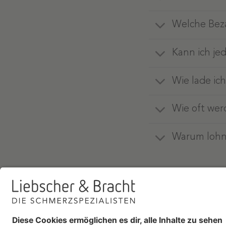
Welche Bez
Kann ich je
Wie lade ic
Wie oft wer
Warum lohnt
Du hast weiter
sich über deine
app@liebscher-