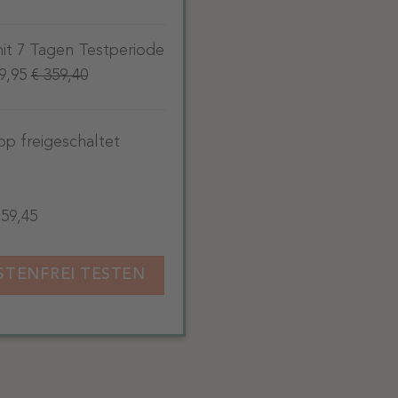
it 7 Tagen Testperiode
99,95
€ 359,40
App freigeschaltet
159,45
STENFREI TESTEN