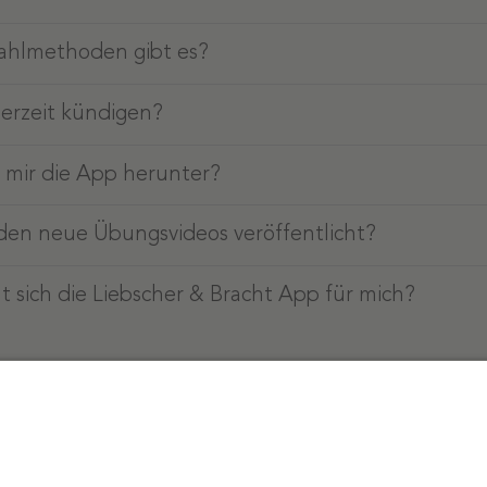
ahlmethoden gibt es?
derzeit kündigen?
h mir die App herunter?
den neue Übungsvideos veröffentlicht?
 sich die Liebscher & Bracht App für mich?
e Fragen?
Unser Service-Team ist für dich errei
n Kontakt unter
+49 6172 139 59 38
oder per E-
bracht.com
.