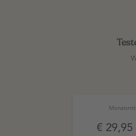
Test
W
Monatsmitg
€ 29,95