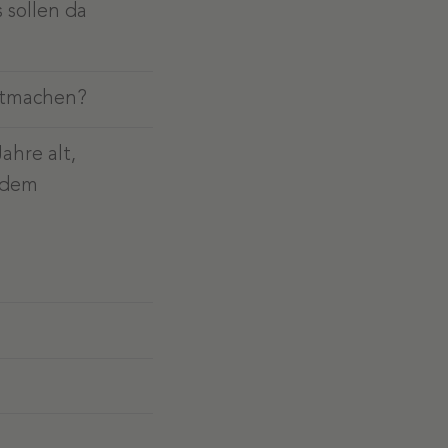
 sollen da
itmachen?
ahre alt,
 dem