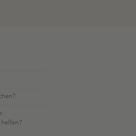
achen?
e
 helfen?