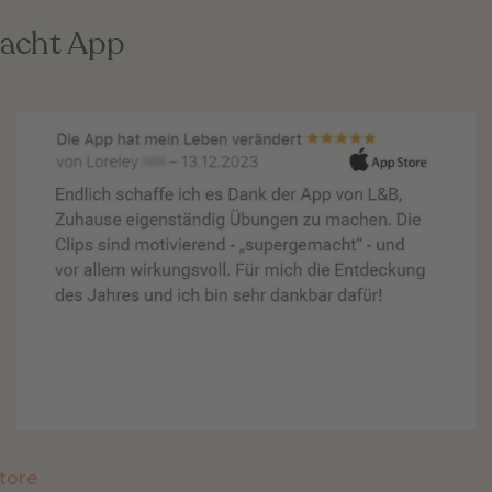
racht App
tore