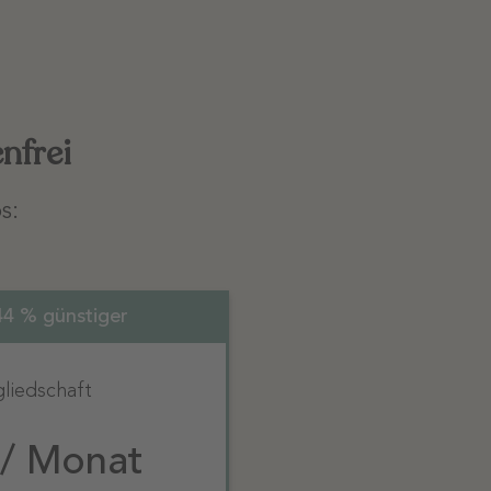
nfrei
s:
44 % günstiger
liedschaft
 / Monat